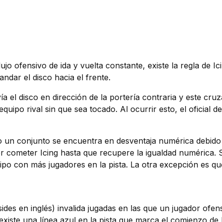
o ofensivo de ida y vuelta constante, existe la regla de I
ndar el disco hacia el frente.
el disco en dirección de la portería contraria y este cruza l
equipo rival sin que sea tocado. Al ocurrir esto, el oficial 
un conjunto se encuentra en desventaja numérica debido a 
por cometer Icing hasta que recupere la igualdad numérica.
po con más jugadores en la pista. La otra excepción es que, 
ffsides en inglés) invalida jugadas en las que un jugador ofe
existe una línea azul en la pista que marca el comienzo de