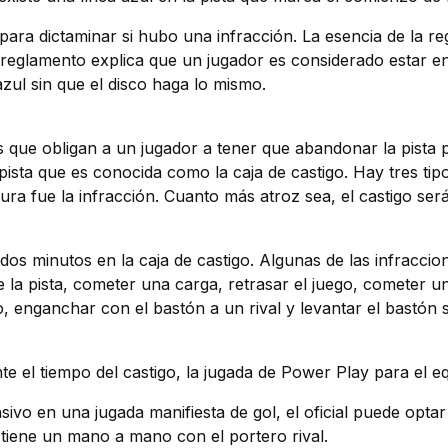
 para dictaminar si hubo una infracción. La esencia de la re
 El reglamento explica que un jugador es considerado estar 
azul sin que el disco haga lo mismo.
 que obligan a un jugador a tener que abandonar la pista p
ista que es conocida como la caja de castigo. Hay tres ti
 dura fue la infracción. Cuanto más atroz sea, el castigo se
os minutos en la caja de castigo. Algunas de las infracci
e la pista, cometer una carga, retrasar el juego, cometer u
o, enganchar con el bastón a un rival y levantar el bastón 
te el tiempo del castigo, la jugada de Power Play para el equ
vo en una jugada manifiesta de gol, el oficial puede optar
 tiene un mano a mano con el portero rival.